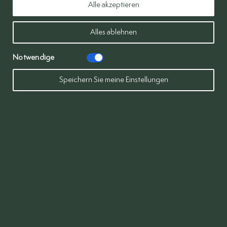
Alle akzeptieren
Alles ablehnen
Man verspricht
Notwendige
Bürokratieabbau – es
Speichern Sie meine Einstellungen
kommt die
Hitzeschutzverordnung
Weiterlesen