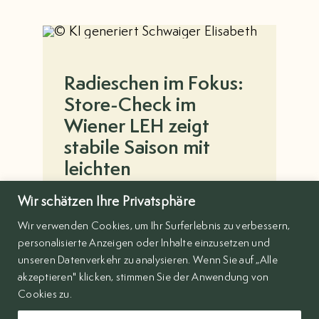
Radieschen im Fokus:
Store-Check im
Wiener LEH zeigt
stabile Saison mit
leichten
Verschiebungen im
Wir schätzen Ihre Privatsphäre
Sortiment
Wir verwenden Cookies, um Ihr Surferlebnis zu verbessern,
personalisierte Anzeigen oder Inhalte einzusetzen und
Weiterlesen
unseren Datenverkehr zu analysieren. Wenn Sie auf „Alle
akzeptieren" klicken, stimmen Sie der Anwendung von
Cookies zu.