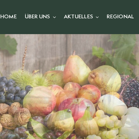
HOME
ÜBER UNS
AKTUELLES
REGIONAL
Unsere Mitgliede
chischer Branchenverband für Obst u
Mitglieder