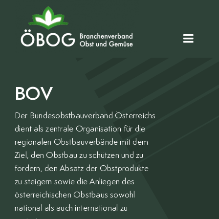
Zum
Inhalt
springen
Toggl
Naviga
HOME
BOV
ÜBER UNS
Der Bundesobstbauverband Österreichs
dient als zentrale Organisation für die
MITGLIEDER
regionalen Obstbauverbände mit dem
Ziel, den Obstbau zu schützen und zu
AKTUELLES
fördern, den Absatz der Obstprodukte
zu steigern sowie die Anliegen des
österreichischen Obstbaus sowohl
REGIONAL
national als auch international zu