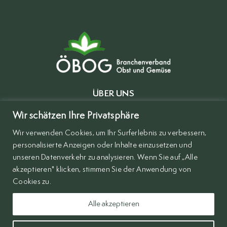
ÜBER UNS
MITGLIEDER
Wir schätzen Ihre Privatsphäre
Wir verwenden Cookies, um Ihr Surferlebnis zu verbessern,
BRANCHENVERZEICHNIS
personalisierte Anzeigen oder Inhalte einzusetzen und
KONTAKT
unseren Datenverkehr zu analysieren. Wenn Sie auf „Alle
akzeptieren" klicken, stimmen Sie der Anwendung von
IMPRESSUM
Cookies zu.
DSVGO
Alle akzeptieren