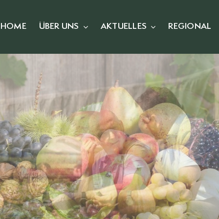
HOME
ÜBER UNS
AKTUELLES
REGIONAL
Unsere Mitgliede
chischer Branchenverband für Obst u
Mitglieder