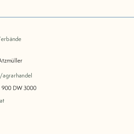
 Verbände
Atzmüller
t/agrarhandel
 900 DW 3000
at