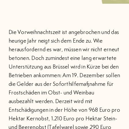
BRANCHENVERZEICHNIS
EVENTS
Die Vorweihnachtszeit ist angebrochen und das
heurige Jahr neigt sich dem Ende zu. Wie
KONTAKT
herausfordernd es war, müssen wir nicht erneut
betonen. Doch zumindest eine lang erwartete
MITGLIEDERBEREICH
Unterstützung aus Brüssel wird in Kürze bei den
Betrieben ankommen: Am 19. Dezember sollen
Suche
nach:
die Gelder aus der Soforthilfemaßnahme für
Frostschäden im Obst- und Weinbau
ausbezahlt werden. Derzeit wird mit
Entschädigungen in der Höhe von 968 Euro pro
Hektar Kernobst, 1.210 Euro pro Hektar Stein-
und Beerenobst (Tafelware) sowie 290 Euro