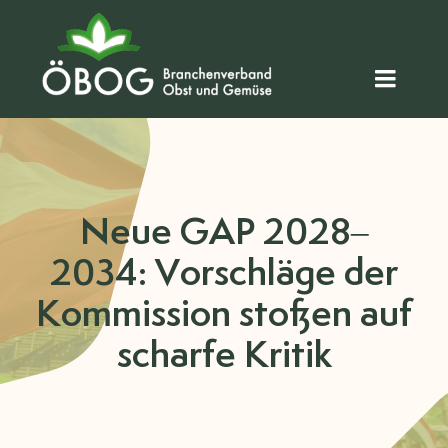
Zum
Inhalt
springen
Toggl
Naviga
HOME
ÜBER UNS
Neue GAP 2028–
2034: Vorschläge der
MITGLIEDER
Kommission stoßen auf
AKTUELLES
scharfe Kritik
REGIONAL