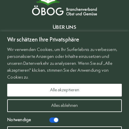
ÜBER UNS
MITGLIEDER
Wir schätzen Ihre Privatsphäre
Wir verwenden Cookies, um Ihr Surferlebnis zu verbessern,
BRANCHENVERZEICHNIS
personalisierte Anzeigen oder Inhalte einzusetzen und
KONTAKT
unseren Datenverkehr zu analysieren. Wenn Sie auf „Alle
akzeptieren" klicken, stimmen Sie der Anwendung von
IMPRESSUM
Cookies zu.
DSVGO
Alle akzeptieren
Alles ablehnen
Notwendige
© Copyright 2024 - 2026 | BRANCHENVERBAND | All Rights