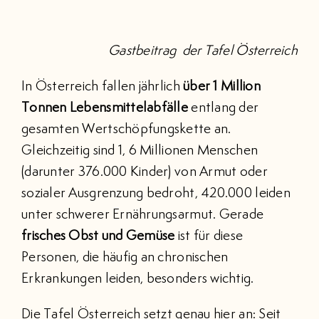
BRANCHENVERZEICHNIS
Gastbeitrag der Tafel Österreich
EVENTS
In Österreich fallen jährlich
über 1 Million
KONTAKT
Tonnen Lebensmittelabfälle
entlang der
gesamten Wertschöpfungskette an.
Gleichzeitig sind 1, 6 Millionen Menschen
MITGLIEDERBEREICH
(darunter 376.000 Kinder) von Armut oder
Suche
sozialer Ausgrenzung bedroht, 420.000 leiden
nach:
unter schwerer Ernährungsarmut. Gerade
frisches Obst und Gemüse
ist für diese
Personen, die häufig an chronischen
Erkrankungen leiden, besonders wichtig.
Die Tafel Österreich setzt genau hier an: Seit