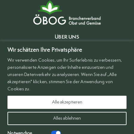
ÜBER UNS
MITGLIEDER
Wir schätzen Ihre Privatsphäre
Wir verwenden Cookies, um Ihr Surferlebnis zu verbessern,
BRANCHENVERZEICHNIS
personalisierte Anzeigen oder Inhalte einzusetzen und
KONTAKT
unseren Datenverkehr zu analysieren. Wenn Sie auf „Alle
akzeptieren" klicken, stimmen Sie der Anwendung von
IMPRESSUM
Cookies zu.
DSVGO
Alle akzeptieren
Alles ablehnen
Notwendige